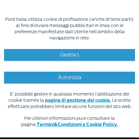
Indietro
Ford Italia utilizza cookie di profilazione (anche di terze parti)
al fine di inviare messaggi pubblicitari in linea con le
FORD APPROVED - USATO CERTIFICATO
preferenze manifestate dall’utente nell’ambito della
navigazione in rete.
Filtro
Gestisci
Ordina per
Autorizza
E’ possibile gestire in qualsiasi momento l’abilitazione dei
0
cookie tramite la
pagina di gestione dei cookie.
Le scelte
Veicoli che corrispondono ai criteri di ricerca
effettuate potrebbero limitare alcune funzioni del sito web.
Per ulteriori informazioni puoi consultare la
pagina
Termini&Condizioni e Cookie Policy.
Non abbiamo trovato nulla che
Warning